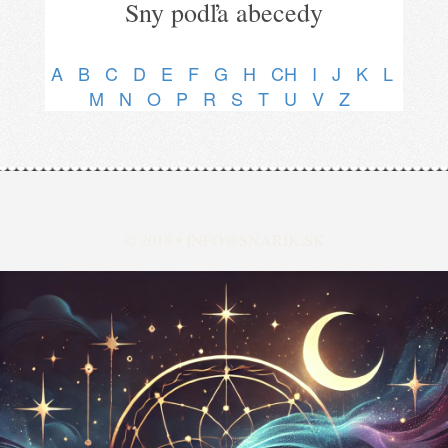
Sny podľa abecedy
A
B
C
D
E
F
G
H
CH
I
J
K
L
M
N
O
P
R
S
T
U
V
Z
© 2018 •
INFO@SNARIK.SK