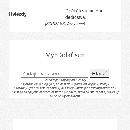
Dočkáš sa malého
Hviezdy
dedičstva.
(ZDROJ:SK,Veľký snár)
Vyhľadať sen
Hľadať
* Zadávajte vždy aspon 3 znaky.
* Vyhľadávanie funguje aj na časť slova(pokiaľ má aspoň 3 znaky).
* Hľadaný výraz môžete zadávať aj bez interpunkcie (bez dĺžňov,mäkčenov..)
* V snári su spojené aj české aj slovenské snáre, preto skúste zadať aj slovenký
alebo český ekvivalent.