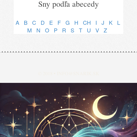
Sny podľa abecedy
A
B
C
D
E
F
G
H
CH
I
J
K
L
M
N
O
P
R
S
T
U
V
Z
© 2018 •
INFO@SNARIK.SK