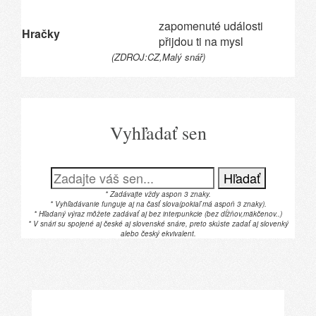
zapomenuté události
Hračky
přijdou ti na mysl
(ZDROJ:CZ,Malý snář)
Vyhľadať sen
Hľadať
* Zadávajte vždy aspon 3 znaky.
* Vyhľadávanie funguje aj na časť slova(pokiaľ má aspoň 3 znaky).
* Hľadaný výraz môžete zadávať aj bez interpunkcie (bez dĺžňov,mäkčenov..)
* V snári su spojené aj české aj slovenské snáre, preto skúste zadať aj slovenký
alebo český ekvivalent.