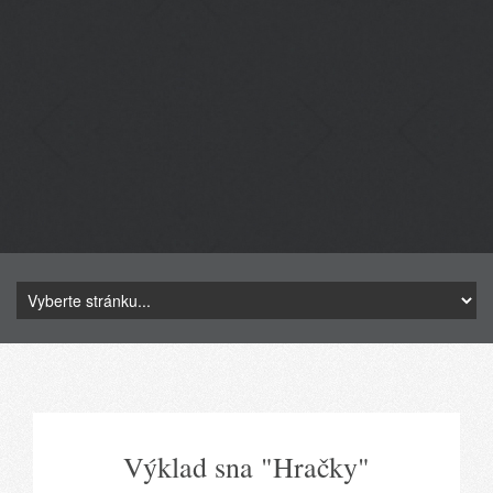
Výklad sna "Hračky"