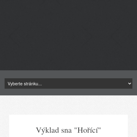
Výklad sna "Hořící"