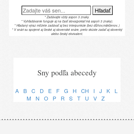
Hľadať
* Zadávajte vždy aspon 3 znaky.
* Vyhľadávanie funguje aj na časť slova(pokiaľ má aspoň 3 znaky).
* Hľadaný výraz môžete zadávať aj bez interpunkcie (bez dĺžňov,mäkčenov..)
* V snári su spojené aj české aj slovenské snáre, preto skúste zadať aj slovenký
alebo český ekvivalent.
Sny podľa abecedy
A
B
C
D
E
F
G
H
CH
I
J
K
L
M
N
O
P
R
S
T
U
V
Z