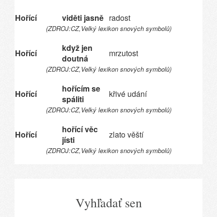
Hořící
viděti jasně
radost
(ZDROJ:CZ,Velký lexikon snových symbolů)
když jen
Hořící
mrzutost
doutná
(ZDROJ:CZ,Velký lexikon snových symbolů)
hořícím se
Hořící
křivé udání
spáliti
(ZDROJ:CZ,Velký lexikon snových symbolů)
hořící věc
Hořící
zlato věští
jísti
(ZDROJ:CZ,Velký lexikon snových symbolů)
Vyhľadať sen