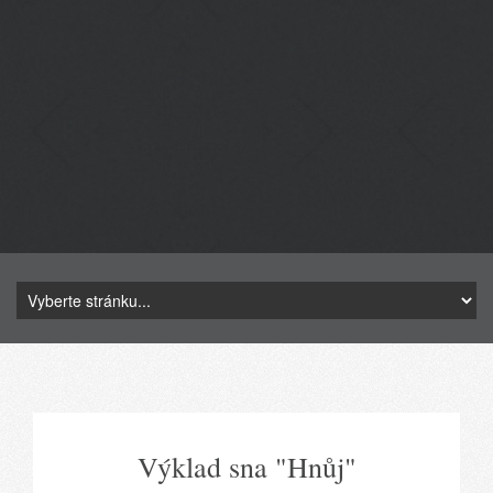
Výklad sna "Hnůj"