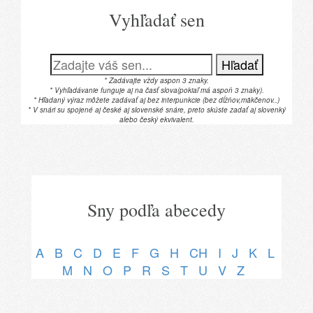
Vyhľadať sen
Hľadať
* Zadávajte vždy aspon 3 znaky.
* Vyhľadávanie funguje aj na časť slova(pokiaľ má aspoň 3 znaky).
* Hľadaný výraz môžete zadávať aj bez interpunkcie (bez dĺžňov,mäkčenov..)
* V snári su spojené aj české aj slovenské snáre, preto skúste zadať aj slovenký
alebo český ekvivalent.
Sny podľa abecedy
A
B
C
D
E
F
G
H
CH
I
J
K
L
M
N
O
P
R
S
T
U
V
Z