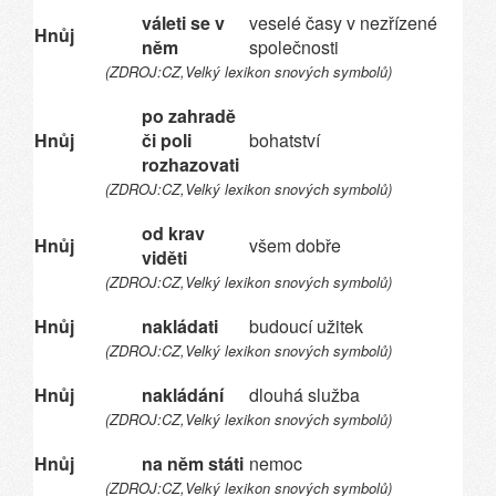
váleti se v
veselé časy v nezřízené
Hnůj
něm
společnosti
(ZDROJ:CZ,Velký lexikon snových symbolů)
po zahradě
Hnůj
či poli
bohatství
rozhazovati
(ZDROJ:CZ,Velký lexikon snových symbolů)
od krav
Hnůj
všem dobře
viděti
(ZDROJ:CZ,Velký lexikon snových symbolů)
Hnůj
nakládati
budoucí užitek
(ZDROJ:CZ,Velký lexikon snových symbolů)
Hnůj
nakládání
dlouhá služba
(ZDROJ:CZ,Velký lexikon snových symbolů)
Hnůj
na něm státi
nemoc
(ZDROJ:CZ,Velký lexikon snových symbolů)