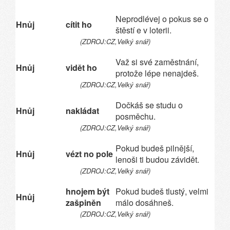
Neprodlévej o pokus se o
Hnůj
cítit ho
štěstí e v loterii.
(ZDROJ:CZ,Velký snář)
Važ si své zaměstnání,
Hnůj
vidět ho
protože lépe nenajdeš.
(ZDROJ:CZ,Velký snář)
Dočkáš se studu o
Hnůj
nakládat
posměchu.
(ZDROJ:CZ,Velký snář)
Pokud budeš pilnější,
Hnůj
vézt no pole
lenoši ti budou závidět.
(ZDROJ:CZ,Velký snář)
hnojem být
Pokud budeš tlustý, velmi
Hnůj
zašpiněn
málo dosáhneš.
(ZDROJ:CZ,Velký snář)