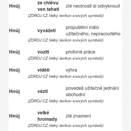
ze chlévu
Hnůj
zlé nectnosti si odvyknouti
ven tahati
(ZDROJ:CZ,Velký lexikon snových symbolů)
propuštění málo
Hnůj
vyvážeti
užitečného, nepracovitého
(ZDROJ:CZ,Velký lexikon snových symbolů)
Hnůj
voziti
protivné práce
(ZDROJ:CZ,Velký lexikon snových symbolů)
Hnůj
viděti
výhra
(ZDROJ:CZ,Velký lexikon snových symbolů)
povedeš užitečné jednání
Hnůj
vézti
obchodní
(ZDROJ:CZ,Velký lexikon snových symbolů)
velké
Hnůj
zlé znamení
hromady
(ZDROJ:CZ,Velký lexikon snových symbolů)