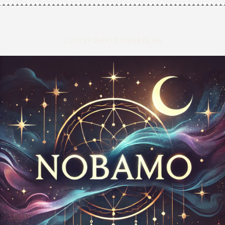
© 2018 •
INFO@SNARIK.SK