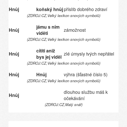
Hnůj
koňský hnůj
příslib dobrého zdraví
(ZDROJ:CZ,Velký lexikon snových symbolů)
jámu s ním
Hnůj
zámožnost
viděti
(ZDROJ:CZ,Velký lexikon snových symbolů)
cítiti aniž
Hnůj
zlé úmysly tvých nepřátel
bys jej viděl
(ZDROJ:CZ,Velký lexikon snových symbolů)
Hnůj
Hnůj
výhra (šťastné číslo 5)
(ZDROJ:CZ,Velký lexikon snových symbolů)
dlouhou službu máš k
Hnůj
očekávání
(ZDROJ:CZ,Malý snář)