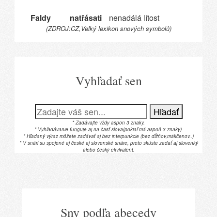
Faldy
natřásati
nenadálá lítost
(ZDROJ:CZ,Velký lexikon snových symbolů)
Vyhľadať sen
Hľadať
* Zadávajte vždy aspon 3 znaky.
* Vyhľadávanie funguje aj na časť slova(pokiaľ má aspoň 3 znaky).
* Hľadaný výraz môžete zadávať aj bez interpunkcie (bez dĺžňov,mäkčenov..)
* V snári su spojené aj české aj slovenské snáre, preto skúste zadať aj slovenký
alebo český ekvivalent.
Sny podľa abecedy