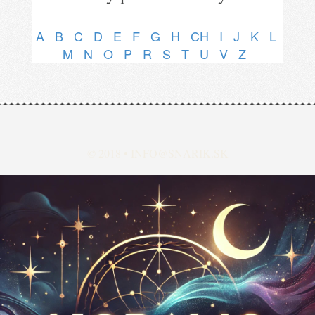
A
B
C
D
E
F
G
H
CH
I
J
K
L
M
N
O
P
R
S
T
U
V
Z
© 2018 •
INFO@SNARIK.SK