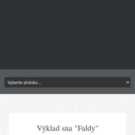
Výklad sna "Faldy"