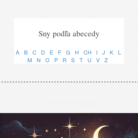
Sny podľa abecedy
A
B
C
D
E
F
G
H
CH
I
J
K
L
M
N
O
P
R
S
T
U
V
Z
© 2018 •
INFO@SNARIK.SK