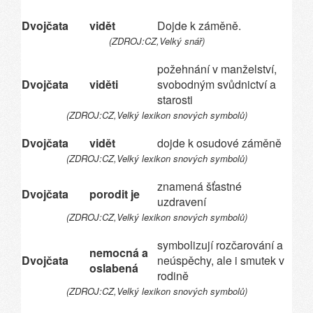
Dvojčata
vidět
Dojde k záměně.
(ZDROJ:CZ,Velký snář)
požehnání v manželství,
Dvojčata
viděti
svobodným svůdnictví a
starosti
(ZDROJ:CZ,Velký lexikon snových symbolů)
Dvojčata
vidět
dojde k osudové záměně
(ZDROJ:CZ,Velký lexikon snových symbolů)
znamená šťastné
Dvojčata
porodit je
uzdravení
(ZDROJ:CZ,Velký lexikon snových symbolů)
symbolizují rozčarování a
nemocná a
Dvojčata
neúspěchy, ale i smutek v
oslabená
rodině
(ZDROJ:CZ,Velký lexikon snových symbolů)