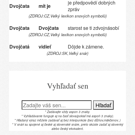
je předpovědí dobrých
Dvojčata
mít je
zpráv
(ZDROJ:CZ,Velký lexikon snových symbolů)
Dvojčata
Dvojčata
starost se ti zdvojnásobí
(ZDROJ:CZ,Velký lexikon snových symbolů)
Dvojčatá
vidieť
Dôjde k zámene.
(ZDROJ:SK,Veľký snár)
Vyhľadať sen
Hľadať
* Zadávajte vždy aspon 3 znaky.
* Vyhľadávanie funguje aj na časť slova(pokiaľ má aspoň 3 znaky).
* Hľadaný výraz môžete zadávať aj bez interpunkcie (bez dĺžňov,mäkčenov..)
* V snári su spojené aj české aj slovenské snáre, preto skúste zadať aj slovenký
alebo český ekvivalent.