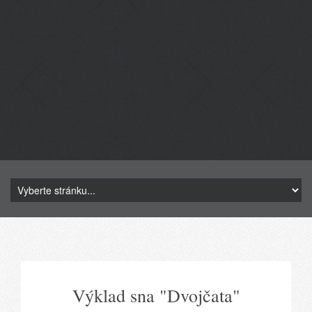
Výklad sna "Dvojčata"