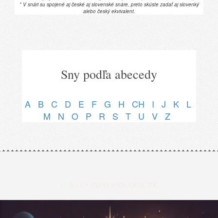
* V snári su spojené aj české aj slovenské snáre, preto skúste zadať aj slovenký
alebo český ekvivalent.
Sny podľa abecedy
A
B
C
D
E
F
G
H
CH
I
J
K
L
M
N
O
P
R
S
T
U
V
Z
© 2018 •
INFO@SNARIK.SK