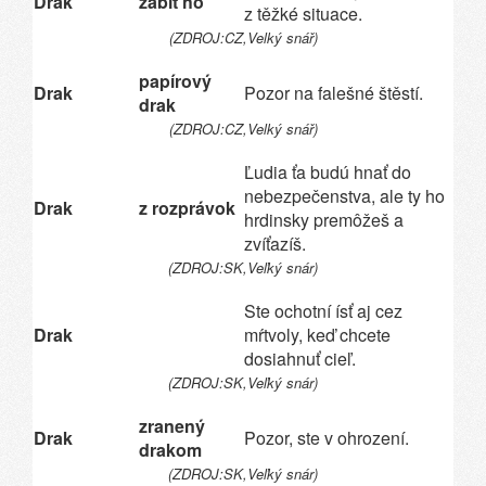
Drak
zabít ho
z těžké situace.
(ZDROJ:CZ,Velký snář)
papírový
Drak
Pozor na falešné štěstí.
drak
(ZDROJ:CZ,Velký snář)
Ľudia ťa budú hnať do
nebezpečenstva, ale ty ho
Drak
z rozprávok
hrdinsky premôžeš a
zvíťazíš.
(ZDROJ:SK,Veľký snár)
Ste ochotní ísť aj cez
Drak
mŕtvoly, keď chcete
dosiahnuť cieľ.
(ZDROJ:SK,Veľký snár)
zranený
Drak
Pozor, ste v ohrození.
drakom
(ZDROJ:SK,Veľký snár)