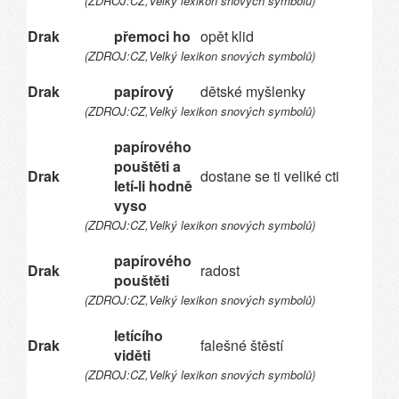
(ZDROJ:CZ,Velký lexikon snových symbolů)
Drak
přemoci ho
opět klid
(ZDROJ:CZ,Velký lexikon snových symbolů)
Drak
papírový
dětské myšlenky
(ZDROJ:CZ,Velký lexikon snových symbolů)
papírového
pouštěti a
Drak
dostane se ti veliké cti
letí-li hodně
vyso
(ZDROJ:CZ,Velký lexikon snových symbolů)
papírového
Drak
radost
pouštěti
(ZDROJ:CZ,Velký lexikon snových symbolů)
letícího
Drak
falešné štěstí
viděti
(ZDROJ:CZ,Velký lexikon snových symbolů)