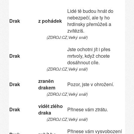
Lidé tě budou hnát do
nebezpečí, ale ty ho
Drak
z pohádek
hrdinsky přemůžeš a
zvítězíš.
(ZDROJ:CZ,Velký snář)
Jste ochotni jít i přes
Drak
mrtvoly, když chcete
dosáhnout cíle.
(ZDROJ:CZ,Velký snář)
zraněn
Drak
Pozor, jste v ohrožení.
drakem
(ZDROJ:CZ,Velký snář)
vidět zlého
Drak
Přinese vám ztrátu.
draka
(ZDROJ:CZ,Velký snář)
Přinese vám vysvobození