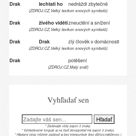
Drak
lechtati ho
nedráždi zbytečně
(ZDROJ:CZ,Velký lexikon snových symbolů)
Drak
živého viděti
zneuctění a snížení
(ZDROJ:CZ,Velký lexikon snových symbolů)
Drak
Drak
zlý člověk v domácnosti
(ZDROJ:CZ,Velký lexikon snových symbolů)
Drak
potěšení
(ZDROJ:CZ,Malý snář)
Vyhľadať sen
Hľadať
* Zadávajte vždy aspon 3 znaky.
* Vyhľadávanie funguje aj na časť slova(pokiaľ má aspoň 3 znaky).
* Hľadaný výraz môžete zadávať aj bez interpunkcie (bez dĺžňov,mäkčenov..)