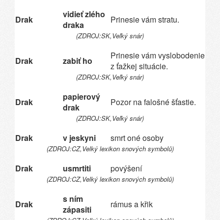
vidieť zlého
Drak
Prinesie vám stratu.
draka
(ZDROJ:SK,Veľký snár)
Prinesie vám vyslobodenie
Drak
zabiť ho
z ťažkej situácie.
(ZDROJ:SK,Veľký snár)
papierový
Drak
Pozor na falošné šťastie.
drak
(ZDROJ:SK,Veľký snár)
Drak
v jeskyni
smrt oné osoby
(ZDROJ:CZ,Velký lexikon snových symbolů)
Drak
usmrtiti
povýšení
(ZDROJ:CZ,Velký lexikon snových symbolů)
s ním
Drak
rámus a křik
zápasiti