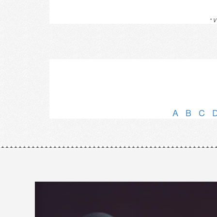
* V
A
B
C