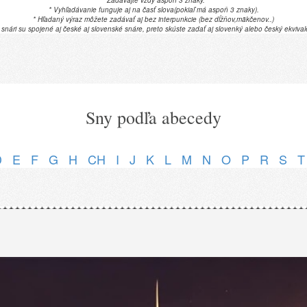
* Zadávajte vždy aspon 3 znaky.
* Vyhľadávanie funguje aj na časť slova(pokiaľ má aspoň 3 znaky).
* Hľadaný výraz môžete zadávať aj bez interpunkcie (bez dĺžňov,mäkčenov..)
 snári su spojené aj české aj slovenské snáre, preto skúste zadať aj slovenký alebo český ekvival
Sny podľa abecedy
D
E
F
G
H
CH
I
J
K
L
M
N
O
P
R
S
T