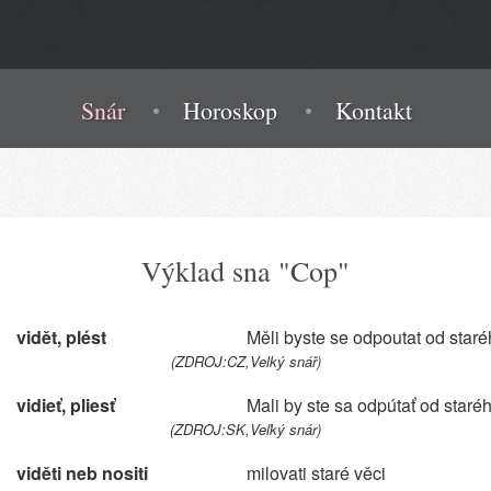
Snár
Horoskop
Kontakt
Výklad sna "Cop"
vidět, plést
Měli byste se odpoutat od staré
(ZDROJ:CZ,Velký snář)
vidieť, pliesť
Mali by ste sa odpútať od staré
(ZDROJ:SK,Veľký snár)
viděti neb nositi
milovati staré věci