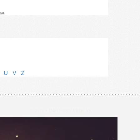
ent.
U
V
Z
© 2018 •
INFO@SNARIK.SK