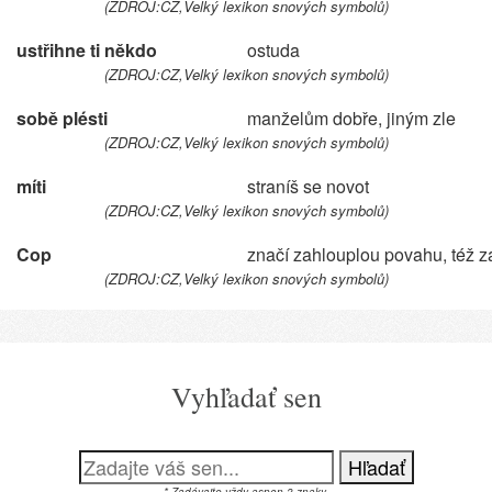
(ZDROJ:CZ,Velký lexikon snových symbolů)
ustřihne ti někdo
ostuda
(ZDROJ:CZ,Velký lexikon snových symbolů)
sobě plésti
manželům dobře, jiným zle
(ZDROJ:CZ,Velký lexikon snových symbolů)
míti
straníš se novot
(ZDROJ:CZ,Velký lexikon snových symbolů)
Cop
značí zahlouplou povahu, též z
(ZDROJ:CZ,Velký lexikon snových symbolů)
Vyhľadať sen
Hľadať