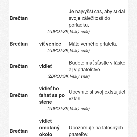
Je najvyšší čas, aby si dal
Brečtan
svoje záležitosti do
poriadku.
(ZDROJ:SK,Veľký snár)
Brečtan
viť veniec
Máte verného priateľa.
(ZDROJ:SK,Veľký snár)
Budete mať šťastie v láske
Brečtan
vidieť
aj v priateľstve.
(ZDROJ:SK,Veľký snár)
vidieť ho
Upevníte si svoj existujúci
Brečtan
ťahať sa po
vzťah.
stene
(ZDROJ:SK,Veľký snár)
vidieť
omotaný
Upozorňuje na falošných
Brečtan
okolo
priateľov.