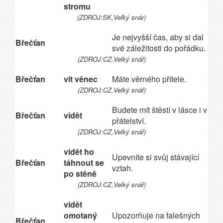
stromu
(ZDROJ:SK,Veľký snár)
Je nejvyšší čas, aby si dal
Břečťan
své záležitosti do pořádku.
(ZDROJ:CZ,Velký snář)
Břečťan
vit věnec
Máte věrného přítele.
(ZDROJ:CZ,Velký snář)
Budete mít štěstí v lásce i v
Břečťan
vidět
přátelství.
(ZDROJ:CZ,Velký snář)
vidět ho
Upevníte si svůj stávající
Břečťan
táhnout se
vztah.
po stěně
(ZDROJ:CZ,Velký snář)
vidět
omotaný
Upozorňuje na falešných
Břečťan