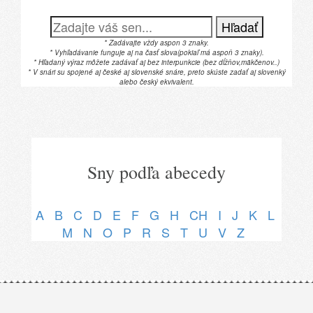
Hľadať
* Zadávajte vždy aspon 3 znaky.
* Vyhľadávanie funguje aj na časť slova(pokiaľ má aspoň 3 znaky).
* Hľadaný výraz môžete zadávať aj bez interpunkcie (bez dĺžňov,mäkčenov..)
* V snári su spojené aj české aj slovenské snáre, preto skúste zadať aj slovenký
alebo český ekvivalent.
Sny podľa abecedy
A
B
C
D
E
F
G
H
CH
I
J
K
L
M
N
O
P
R
S
T
U
V
Z