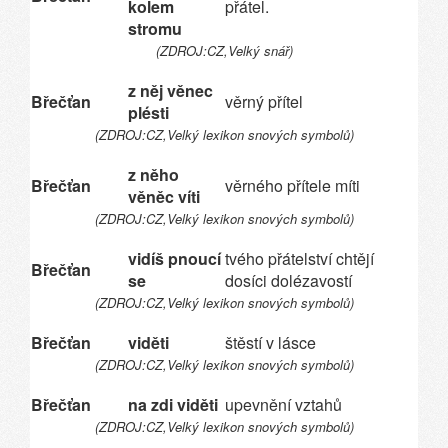
kolem
přátel.
stromu
(ZDROJ:CZ,Velký snář)
z něj věnec
Břečťan
věrný přítel
plésti
(ZDROJ:CZ,Velký lexikon snových symbolů)
z něho
Břečťan
věrného přítele míti
věněc víti
(ZDROJ:CZ,Velký lexikon snových symbolů)
vidíš pnoucí
tvého přátelství chtějí
Břečťan
se
dosíci dolézavostí
(ZDROJ:CZ,Velký lexikon snových symbolů)
Břečťan
viděti
štěstí v lásce
(ZDROJ:CZ,Velký lexikon snových symbolů)
Břečťan
na zdi viděti
upevnění vztahů
(ZDROJ:CZ,Velký lexikon snových symbolů)