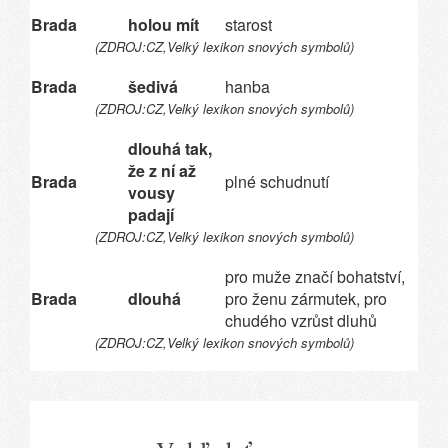
Brada
holou mít
starost
(ZDROJ:CZ,Velký lexikon snových symbolů)
Brada
šedivá
hanba
(ZDROJ:CZ,Velký lexikon snových symbolů)
dlouhá tak,
že z ní až
Brada
plné schudnutí
vousy
padají
(ZDROJ:CZ,Velký lexikon snových symbolů)
pro muže značí bohatství,
Brada
dlouhá
pro ženu zármutek, pro
chudého vzrůst dluhů
(ZDROJ:CZ,Velký lexikon snových symbolů)