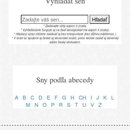
Vyhľadať sen
Hľadať
* Zadávajte vždy aspon 3 znaky.
* Vyhľadávanie funguje aj na časť slova(pokiaľ má aspoň 3 znaky).
* Hľadaný výraz môžete zadávať aj bez interpunkcie (bez dĺžňov,mäkčenov..)
* V snári su spojené aj české aj slovenské snáre, preto skúste zadať aj slovenký
alebo český ekvivalent.
Sny podľa abecedy
A
B
C
D
E
F
G
H
CH
I
J
K
L
M
N
O
P
R
S
T
U
V
Z