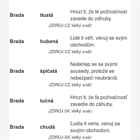
Hrozí ti, že tě poživačnost
Brada
tlustá
zavede do záhuby.
(ZDROJ:CZ,Velký snář)
Lidé ti věří. věnuj se svým
Brada
hubená
obchodům.
(ZDROJ:CZ,Velký snář)
Neškriep se se svými
Brada
špičatá
sousedy, protože se
nebezpečí neubráníš.
(ZDROJ:CZ,Velký snář)
Hrozí ti, že ťa poživačnosť
Brada
tučná
zavedie do záhuby.
(ZDROJ:SK,Veľký snár)
Ľudia ti veria. venuj sa
Brada
chudá
svojim obchodom.
(ZDROJ:SK,Veľký snár)