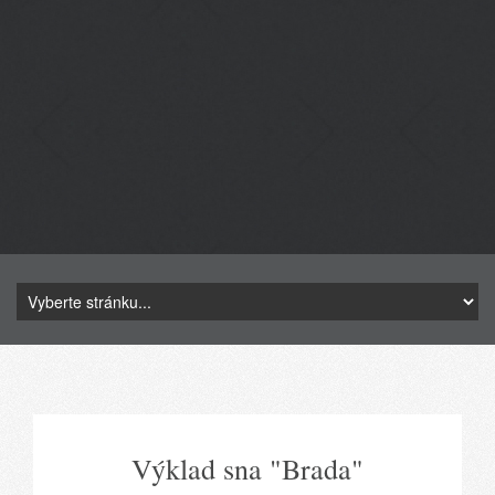
Výklad sna "Brada"