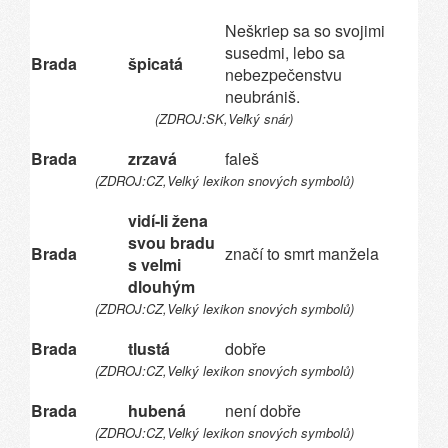
Neškriep sa so svojimi
susedmi, lebo sa
Brada
špicatá
nebezpečenstvu
neubrániš.
(ZDROJ:SK,Veľký snár)
Brada
zrzavá
faleš
(ZDROJ:CZ,Velký lexikon snových symbolů)
vidí-li žena
svou bradu
Brada
značí to smrt manžela
s velmi
dlouhým
(ZDROJ:CZ,Velký lexikon snových symbolů)
Brada
tlustá
dobře
(ZDROJ:CZ,Velký lexikon snových symbolů)
Brada
hubená
není dobře
(ZDROJ:CZ,Velký lexikon snových symbolů)