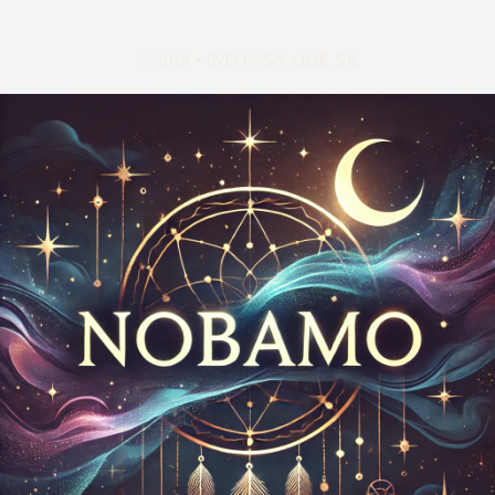
© 2018 •
INFO@SNARIK.SK