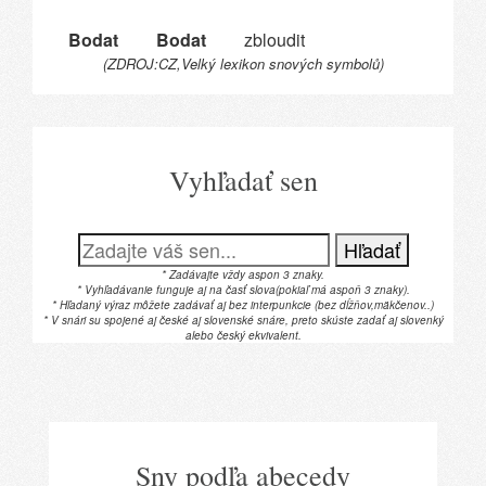
Bodat
Bodat
zbloudit
(ZDROJ:CZ,Velký lexikon snových symbolů)
Vyhľadať sen
Hľadať
* Zadávajte vždy aspon 3 znaky.
* Vyhľadávanie funguje aj na časť slova(pokiaľ má aspoň 3 znaky).
* Hľadaný výraz môžete zadávať aj bez interpunkcie (bez dĺžňov,mäkčenov..)
* V snári su spojené aj české aj slovenské snáre, preto skúste zadať aj slovenký
alebo český ekvivalent.
Sny podľa abecedy