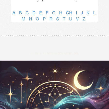
A
B
C
D
E
F
G
H
CH
I
J
K
L
M
N
O
P
R
S
T
U
V
Z
© 2018 •
INFO@SNARIK.SK