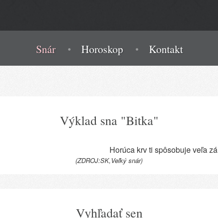
Snár
Horoskop
Kontakt
Výklad sna "Bitka"
Horúca krv ti spôsobuje veľa zár
(ZDROJ:SK,Veľký snár)
Vyhľadať sen