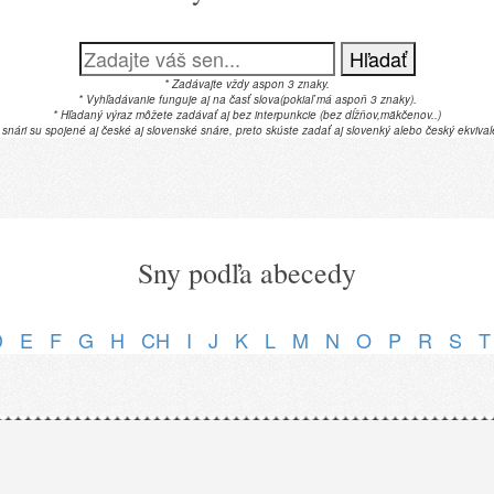
Hľadať
* Zadávajte vždy aspon 3 znaky.
* Vyhľadávanie funguje aj na časť slova(pokiaľ má aspoň 3 znaky).
* Hľadaný výraz môžete zadávať aj bez interpunkcie (bez dĺžňov,mäkčenov..)
 snári su spojené aj české aj slovenské snáre, preto skúste zadať aj slovenký alebo český ekvival
Sny podľa abecedy
D
E
F
G
H
CH
I
J
K
L
M
N
O
P
R
S
T