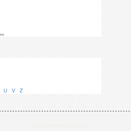
ent.
U
V
Z
© 2018 •
INFO@SNARIK.SK