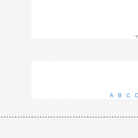
* V
A
B
C