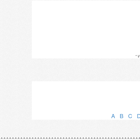
* V
A
B
C