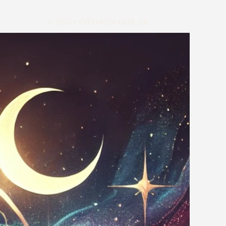
© 2018 •
INFO@SNARIK.SK