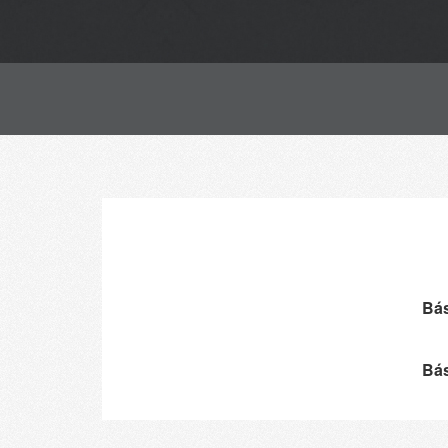
Bá
Bá