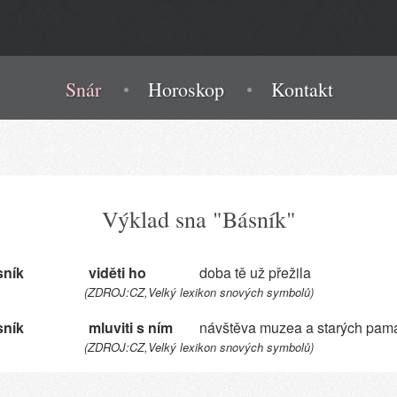
Snár
Horoskop
Kontakt
Výklad sna "Básník"
sník
viděti ho
doba tě už přežila
(ZDROJ:CZ,Velký lexikon snových symbolů)
sník
mluviti s ním
návštěva muzea a starých pam
(ZDROJ:CZ,Velký lexikon snových symbolů)