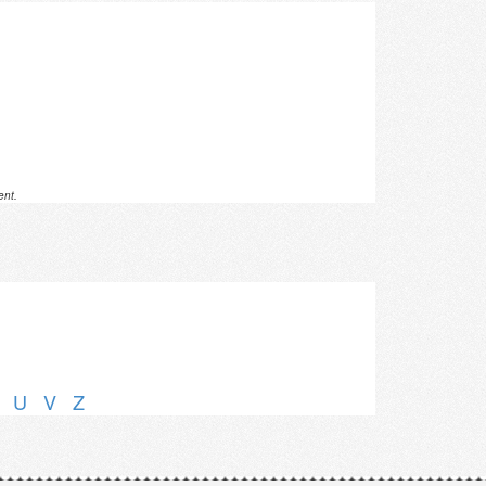
ent.
U
V
Z