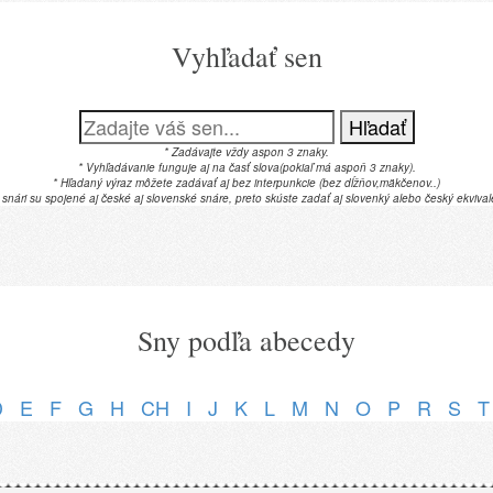
Vyhľadať sen
Hľadať
* Zadávajte vždy aspon 3 znaky.
* Vyhľadávanie funguje aj na časť slova(pokiaľ má aspoň 3 znaky).
* Hľadaný výraz môžete zadávať aj bez interpunkcie (bez dĺžňov,mäkčenov..)
 snári su spojené aj české aj slovenské snáre, preto skúste zadať aj slovenký alebo český ekvival
Sny podľa abecedy
D
E
F
G
H
CH
I
J
K
L
M
N
O
P
R
S
T