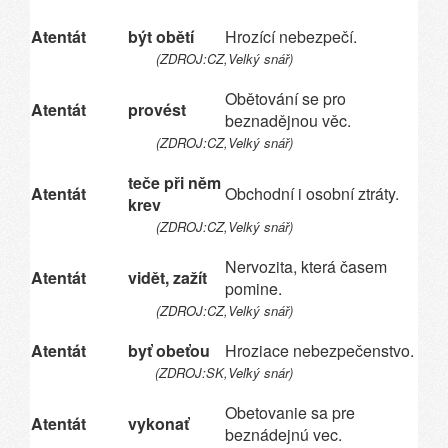
Atentát
být obětí
Hrozící nebezpečí.
(ZDROJ:CZ,Velký snář)
Obětování se pro
Atentát
provést
beznadějnou věc.
(ZDROJ:CZ,Velký snář)
teče při něm
Atentát
Obchodní i osobní ztráty.
krev
(ZDROJ:CZ,Velký snář)
Nervozita, která časem
Atentát
vidět, zažít
pomine.
(ZDROJ:CZ,Velký snář)
Atentát
byť obeťou
Hroziace nebezpečenstvo.
(ZDROJ:SK,Veľký snár)
Obetovanie sa pre
Atentát
vykonať
beznádejnú vec.