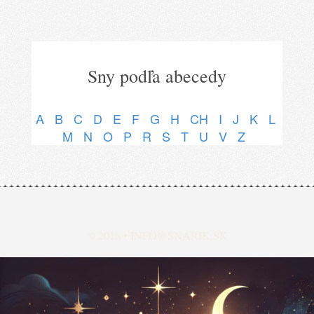
Sny podľa abecedy
A
B
C
D
E
F
G
H
CH
I
J
K
L
M
N
O
P
R
S
T
U
V
Z
© 2018 •
INFO@SNARIK.SK