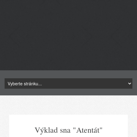
Výklad sna "Atentát"