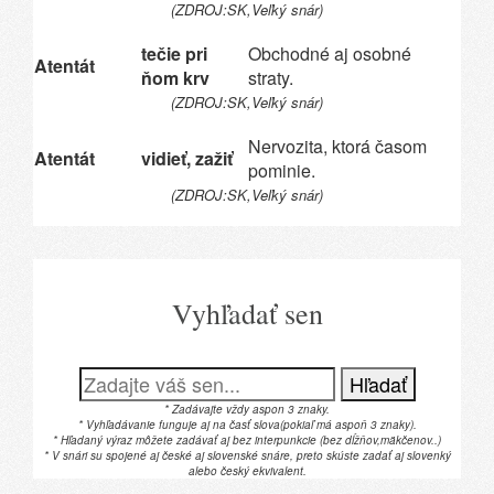
(ZDROJ:SK,Veľký snár)
tečie pri
Obchodné aj osobné
Atentát
ňom krv
straty.
(ZDROJ:SK,Veľký snár)
Nervozita, ktorá časom
Atentát
vidieť, zažiť
pominie.
(ZDROJ:SK,Veľký snár)
Vyhľadať sen
Hľadať
* Zadávajte vždy aspon 3 znaky.
* Vyhľadávanie funguje aj na časť slova(pokiaľ má aspoň 3 znaky).
* Hľadaný výraz môžete zadávať aj bez interpunkcie (bez dĺžňov,mäkčenov..)
* V snári su spojené aj české aj slovenské snáre, preto skúste zadať aj slovenký
alebo český ekvivalent.