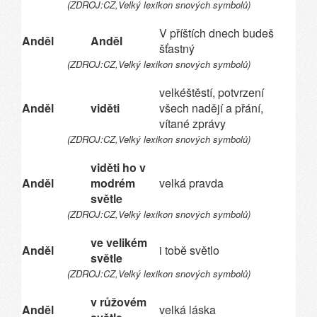
(ZDROJ:CZ,Velký lexikon snových symbolů)
V příštích dnech budeš
Anděl
Anděl
šťastný
(ZDROJ:CZ,Velký lexikon snových symbolů)
velkéštěstí, potvrzení
Anděl
viděti
všech nadějí a přání,
vítané zprávy
(ZDROJ:CZ,Velký lexikon snových symbolů)
viděti ho v
Anděl
modrém
velká pravda
světle
(ZDROJ:CZ,Velký lexikon snových symbolů)
ve velikém
Anděl
i tobě světlo
světle
(ZDROJ:CZ,Velký lexikon snových symbolů)
v růžovém
Anděl
velká láska