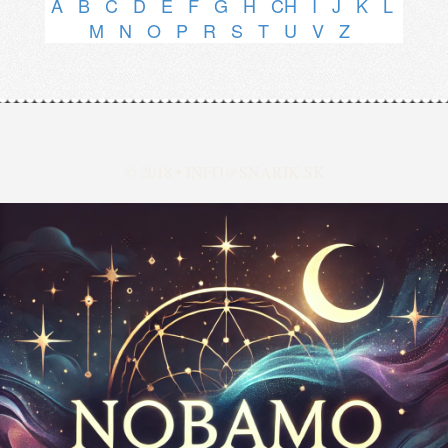
A
B
C
D
E
F
G
H
CH
I
J
K
L
M
N
O
P
R
S
T
U
V
Z
© 2018 •
INFO@SNARIK.SK