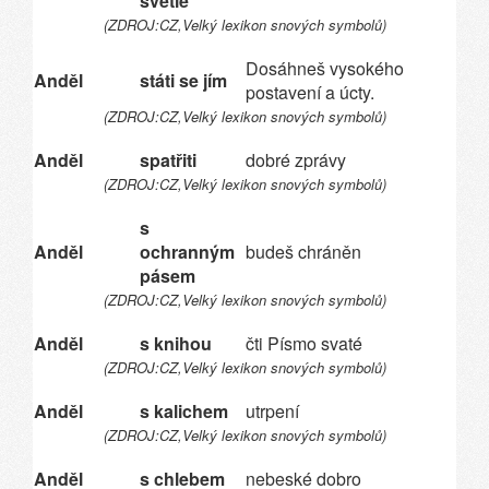
světle
(ZDROJ:CZ,Velký lexikon snových symbolů)
Dosáhneš vysokého
Anděl
státi se jím
postavení a úcty.
(ZDROJ:CZ,Velký lexikon snových symbolů)
Anděl
spatřiti
dobré zprávy
(ZDROJ:CZ,Velký lexikon snových symbolů)
s
Anděl
ochranným
budeš chráněn
pásem
(ZDROJ:CZ,Velký lexikon snových symbolů)
Anděl
s knihou
čti Písmo svaté
(ZDROJ:CZ,Velký lexikon snových symbolů)
Anděl
s kalichem
utrpení
(ZDROJ:CZ,Velký lexikon snových symbolů)
Anděl
s chlebem
nebeské dobro