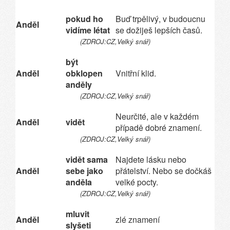
pokud ho
Buď trpělivý, v budoucnu
Anděl
vidíme létat
se dožiješ lepších časů.
(ZDROJ:CZ,Velký snář)
být
Anděl
obklopen
Vnitřní klid.
anděly
(ZDROJ:CZ,Velký snář)
Neurčité, ale v každém
Anděl
vidět
případě dobré znamení.
(ZDROJ:CZ,Velký snář)
vidět sama
Najdete lásku nebo
Anděl
sebe jako
přátelství. Nebo se dočkáš
anděla
velké pocty.
(ZDROJ:CZ,Velký snář)
mluvit
Anděl
zlé znamení
slyšeti