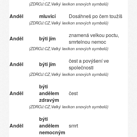
(ZDROJ:CZ,Velký lexikon snových symbolů)
Anděl
mluvicí
Dosáhneš po čem toužíš
(ZDROJ:CZ,Velký lexikon snových symbolů)
znamená velkou poctu,
Anděl
býti jím
smrtelnou nemoc
(ZDROJ:CZ,Velký lexikon snových symbolů)
čest a povýšení ve
Anděl
býti jím
společnosti
(ZDROJ:CZ,Velký lexikon snových symbolů)
býti
Anděl
andělem
čest
zdravým
(ZDROJ:CZ,Velký lexikon snových symbolů)
býti
Anděl
andělem
smrt
nemocným