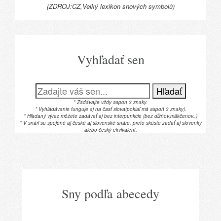
(ZDROJ:CZ,Velký lexikon snových symbolů)
Vyhľadať sen
Hľadať
* Zadávajte vždy aspon 3 znaky.
* Vyhľadávanie funguje aj na časť slova(pokiaľ má aspoň 3 znaky).
* Hľadaný výraz môžete zadávať aj bez interpunkcie (bez dĺžňov,mäkčenov..)
* V snári su spojené aj české aj slovenské snáre, preto skúste zadať aj slovenký
alebo český ekvivalent.
Sny podľa abecedy